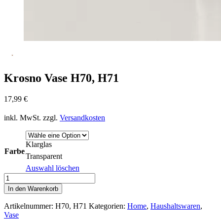
Krosno Vase H70, H71
17,99
€
inkl. MwSt.
zzgl.
Versandkosten
Klarglas
Farbe
Transparent
Auswahl löschen
Krosno
Vase
In den Warenkorb
H70,
H71
Artikelnummer:
H70, H71
Kategorien:
Home
,
Haushaltswaren
,
Menge
Vase