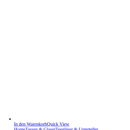
In den Warenkorb
Quick View
Home
Tassen & Glaser
Teegläser & Unterteller