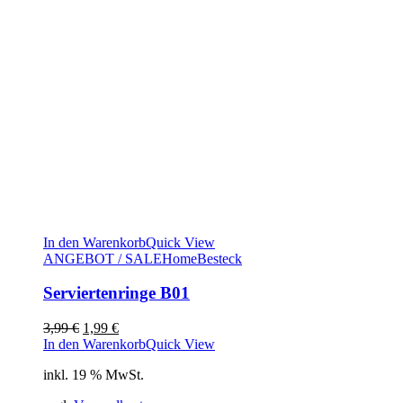
In den Warenkorb
Quick View
ANGEBOT / SALE
Home
Besteck
Serviertenringe B01
Ursprünglicher
Aktueller
3,99
€
1,99
€
Preis
Preis
In den Warenkorb
Quick View
war:
ist:
inkl. 19 % MwSt.
3,99 €
1,99 €.