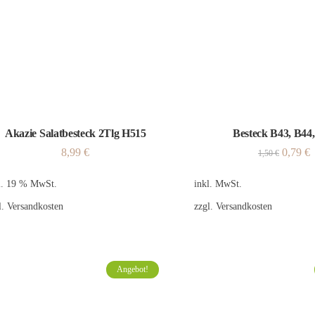
Akazie Salatbesteck 2Tlg H515
Besteck B43, B44
8,99
€
0,79
€
1,50
€
l. 19 % MwSt.
inkl. MwSt.
l.
Versandkosten
zzgl.
Versandkosten
Angebot!