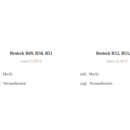
Besteck B49, B50, B51
Besteck B52, B53
0,99
€
0,49
€
1,50
€
0,99
€
l. MwSt.
inkl. MwSt.
l.
Versandkosten
zzgl.
Versandkosten