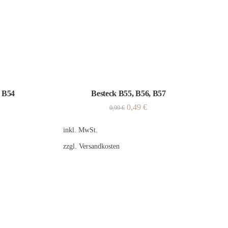
, B54
Besteck B55, B56, B57
0,49
€
0,99
€
inkl. MwSt.
zzgl.
Versandkosten