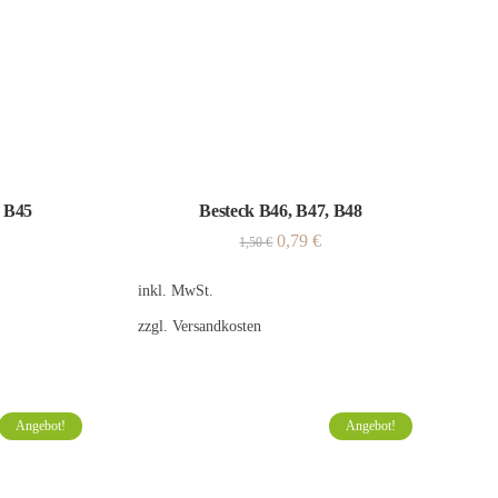
, B45
Besteck B46, B47, B48
0,79
€
1,50
€
inkl. MwSt.
zzgl.
Versandkosten
Angebot!
Angebot!