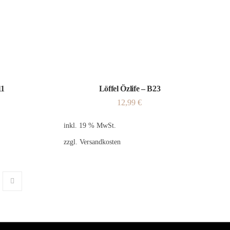
11
Löffel Özlife – B23
12,99
€
inkl. 19 % MwSt.
zzgl.
Versandkosten