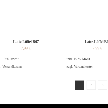
Latte-Löffel B07
Latte-Löffel B
7,99
€
7,99
€
l. 19 % MwSt.
inkl. 19 % MwSt.
l.
Versandkosten
zzgl.
Versandkosten
1
2
3