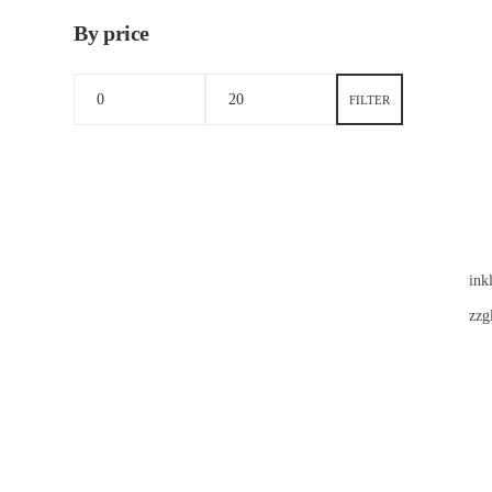
By price
FILTER
ink
zzg