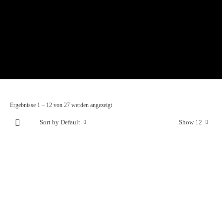
Ergebnisse 1 – 12 von 27 werden angezeigt
Sort by Default
Show 12