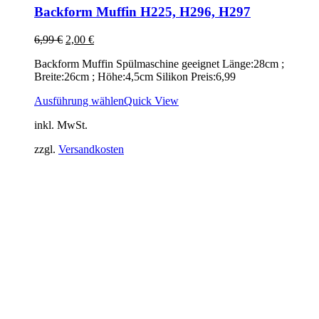
Backform Muffin H225, H296, H297
Ursprünglicher
Aktueller
6,99
€
2,00
€
Preis
Preis
Backform Muffin Spülmaschine geeignet Länge:28cm ;
war:
ist:
Breite:26cm ; Höhe:4,5cm Silikon Preis:6,99
6,99 €
2,00 €.
Ausführung wählen
Quick View
inkl. MwSt.
zzgl.
Versandkosten