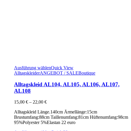
Ausführung wählen
Quick View
Alltagskleider
ANGEBOT / SALE
Boutique
Alltagskleid AL104, AL105, AL106, AL107,
AL108
15,00
€
–
22,00
€
Alltagskleid Länge.140cm Ärmellänge:15cm
Brustumfang:88cm Taillenumfang:81cm Hüftenumfang:98cm
95%Polyester 5%Elastan 22 euro