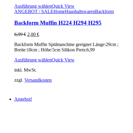
Ausführung wählen
Quick View
ANGEBOT / SALE
Home
Haushaltswaren
Backform
Backform Muffin H224 H294 H295
Ursprünglicher
Aktueller
6,99
€
2,00
€
Preis
Preis
Backform Muffin Spülmaschine geeignet Länge:29cm ;
war:
ist:
Breite:18cm ; Höhe:5cm Silikon Preis:6,99
6,99 €
2,00 €.
Ausführung wählen
Quick View
inkl. MwSt.
zzgl.
Versandkosten
Angebot!