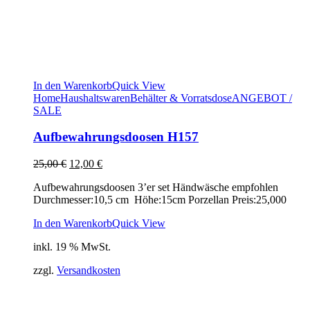
In den Warenkorb
Quick View
Home
Haushaltswaren
Behälter & Vorratsdose
ANGEBOT /
SALE
Aufbewahrungsdoosen H157
Ursprünglicher
Aktueller
25,00
€
12,00
€
Preis
Preis
Aufbewahrungsdoosen 3’er set Händwäsche empfohlen
war:
ist:
Durchmesser:10,5 cm Höhe:15cm Porzellan Preis:25,000
25,00 €
12,00 €.
In den Warenkorb
Quick View
inkl. 19 % MwSt.
zzgl.
Versandkosten