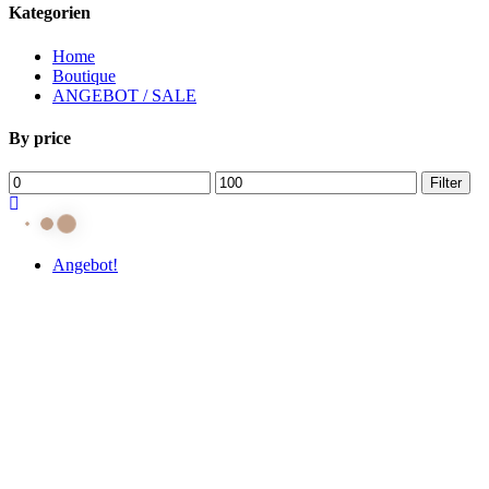
Kategorien
Home
Boutique
ANGEBOT / SALE
By price
Min.
Max.
Filter
Preis
Preis
Angebot!