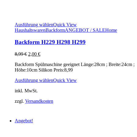
Ausführung wählen
Quick View
Haushaltswaren
Backform
ANGEBOT / SALE
Home
Backform H229 H298 H299
Ursprünglicher
Aktueller
8,99
€
2,00
€
Preis
Preis
Backform Spülmaschine geeignet Länge:28cm ; Breite:24cm ;
war:
ist:
Höhe:10cm Silikon Preis:8,99
8,99 €
2,00 €.
Ausführung wählen
Quick View
inkl. MwSt.
zzgl.
Versandkosten
Angebot!