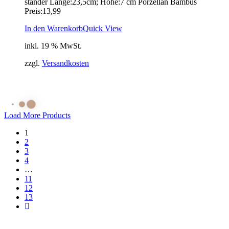
ständer Länge:23,5cm; Höhe:7 cm Porzellan Bambus
13,99 €
10,00 €.
Preis:13,99
In den Warenkorb
Quick View
inkl. 19 % MwSt.
zzgl.
Versandkosten
Load More Products
1
2
3
4
…
11
12
13