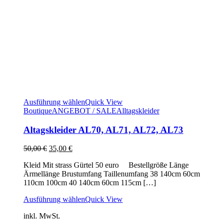
Ausführung wählen
Quick View
Boutique
ANGEBOT / SALE
Alltagskleider
Altagskleider AL70, AL71, AL72, AL73
Ursprünglicher
Aktueller
50,00
€
35,00
€
Preis
Preis
Kleid Mit strass Gürtel 50 euro Bestellgröße Länge
war:
ist:
Ärmellänge Brustumfang Taillenumfang 38 140cm 60cm
50,00 €
35,00 €.
110cm 100cm 40 140cm 60cm 115cm […]
Ausführung wählen
Quick View
inkl. MwSt.