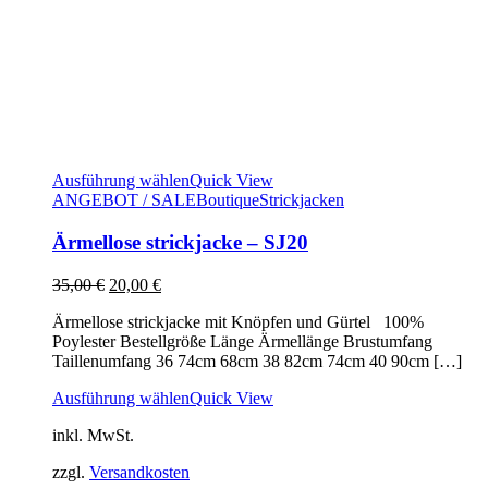
Ausführung wählen
Quick View
ANGEBOT / SALE
Boutique
Strickjacken
Ärmellose strickjacke – SJ20
Ursprünglicher
Aktueller
35,00
€
20,00
€
Preis
Preis
Ärmellose strickjacke mit Knöpfen und Gürtel 100%
war:
ist:
Poylester Bestellgröße Länge Ärmellänge Brustumfang
35,00 €
20,00 €.
Taillenumfang 36 74cm 68cm 38 82cm 74cm 40 90cm […]
Ausführung wählen
Quick View
inkl. MwSt.
zzgl.
Versandkosten