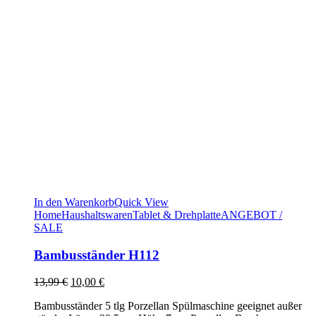
In den Warenkorb
Quick View
Home
Haushaltswaren
Tablet & Drehplatte
ANGEBOT /
SALE
Bambusständer H112
Ursprünglicher
Aktueller
13,99
€
10,00
€
Preis
Preis
Bambusständer 5 tlg Porzellan Spülmaschine geeignet außer
war:
ist: