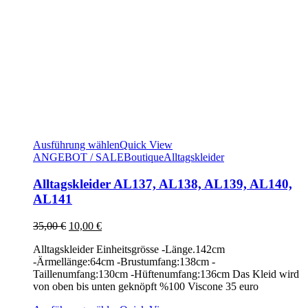
Ausführung wählen
Quick View
ANGEBOT / SALE
Boutique
Alltagskleider
Alltagskleider AL137, AL138, AL139, AL140,
AL141
Ursprünglicher
Aktueller
35,00
€
10,00
€
Preis
Preis
Alltagskleider Einheitsgrösse -Länge.142cm
war:
ist:
-Ärmellänge:64cm -Brustumfang:138cm -
35,00 €
10,00 €.
Taillenumfang:130cm -Hüftenumfang:136cm Das Kleid wird
von oben bis unten geknöpft %100 Viscone 35 euro