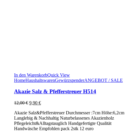
In den Warenkorb
Quick View
Home
Haushaltswaren
Gewürzspender
ANGEBOT / SALE
Akazie Salz & Pfefferstreuer H514
Ursprünglicher
Aktueller
12,00
€
9,90
€
Preis
Preis
Akazie Salz&Pfefferstreuer Durchmesser :7cm Höhe:6,2cm
war:
ist:
Langlebig & Nachhaltig Naturbelassenes Akazienholz
12,00 €
9,90 €.
Pflegeleicht&Alltagstauglich Handgefertigte Qualität
Handwäsche Empfohlen pack 2stk 12 euro