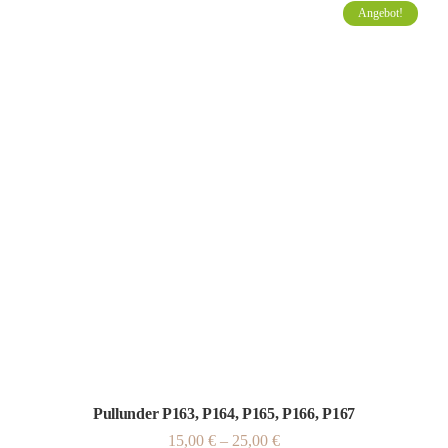
Angebot!
Pullunder P163, P164, P165, P166, P167
15,00
€
–
25,00
€