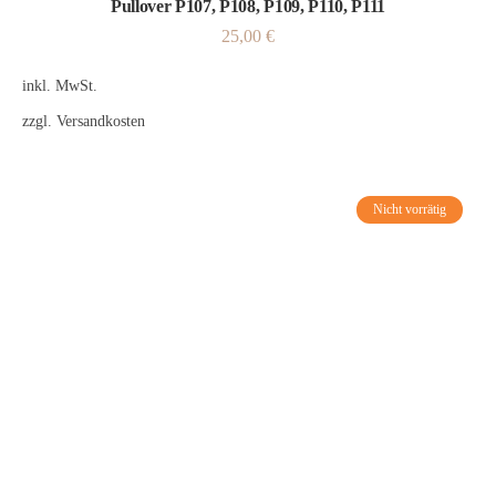
Pullover P107, P108, P109, P110, P111
25,00
€
inkl. MwSt.
zzgl.
Versandkosten
Nicht vorrätig