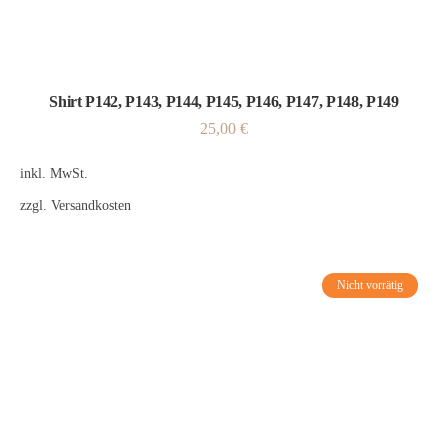
Shirt P142, P143, P144, P145, P146, P147, P148, P149
25,00
€
inkl. MwSt.
zzgl.
Versandkosten
Nicht vorrätig