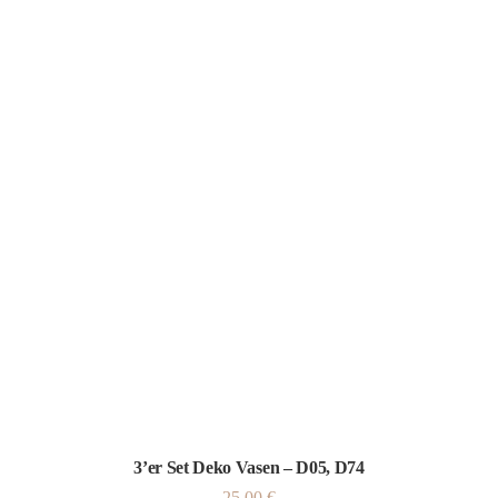
3’er Set Deko Vasen – D05, D74
25,00
€