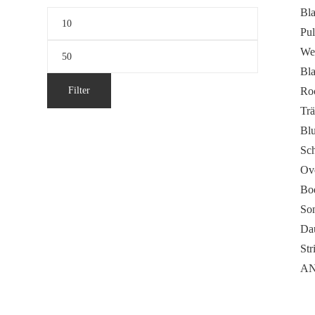
Bla
Min.
Pul
Preis
Max.
We
Preis
Bla
Filter
Ro
Trä
Bl
Sc
Ove
Bo
Son
Da
Str
AN