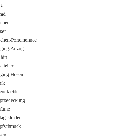
EU
md
schen
cken
schen-Portemonnae
gging-Anzug
hirt
iteiler
gging-Hosen
nik
endkleider
pfbedeckung
rfüme
tagskleider
pfschmuck
sen