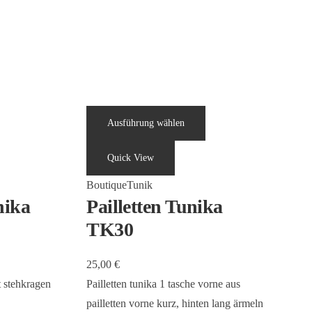
Ausführung wählen
Quick View
Boutique
Tunik
nika
Pailletten Tunika
TK30
25,00
€
t stehkragen
Pailletten tunika 1 tasche vorne aus
pailletten vorne kurz, hinten lang ärmeln