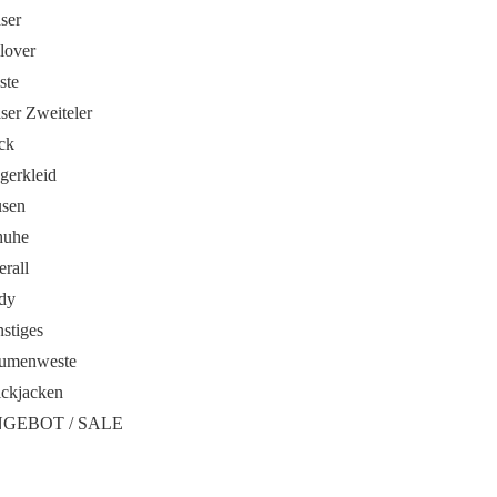
ser
lover
ste
ser Zweiteler
ck
gerkleid
usen
huhe
rall
dy
stiges
umenweste
ickjacken
GEBOT / SALE