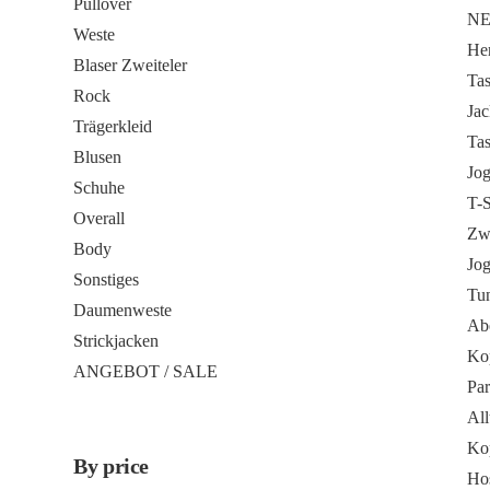
Pullover
N
Weste
He
Blaser Zweiteler
Ta
Rock
Ja
Trägerkleid
Ta
Blusen
Jo
Schuhe
T-S
Overall
Zwe
Body
Jo
Sonstiges
Tu
Daumenweste
Ab
Strickjacken
Ko
ANGEBOT / SALE
Pa
All
Ko
By price
Ho