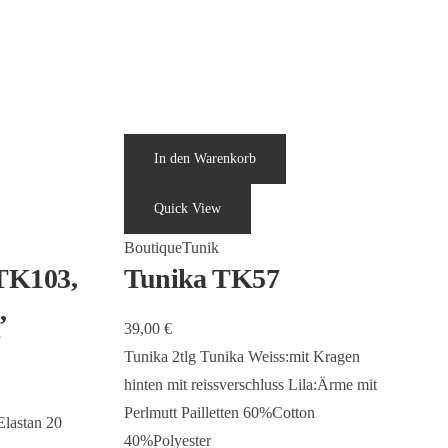
In den Warenkorb
Quick View
Boutique
Tunik
TK103,
Tunika TK57
,
39,00
€
Tunika 2tlg Tunika Weiss:mit Kragen
hinten mit reissverschluss Lila:Ärme mit
Perlmutt Pailletten 60%Cotton
lastan 20
40%Polyester