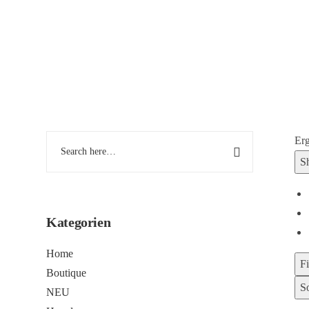
ZÜMRA MODE
KOLLEKTION
MEIN KONTO
Erg
S
Kategorien
Home
Fi
Boutique
S
NEU