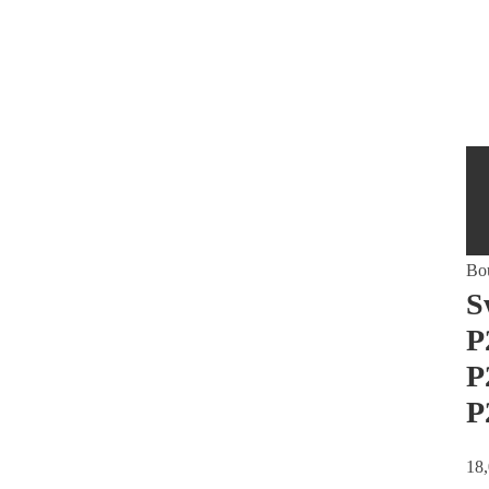
Bo
S
P
P
P
18