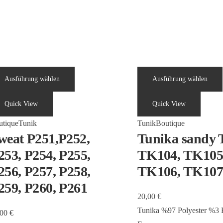
Ausführung wählen
Ausführung wählen
Quick View
Quick View
utique
Tunik
Tunik
Boutique
weat P251,P252,
Tunika sandy 
253, P254, P255,
TK104, TK105
256, P257, P258,
TK106, TK107
259, P260, P261
20,00
€
Tunika %97 Polyester %3 E
,00
€