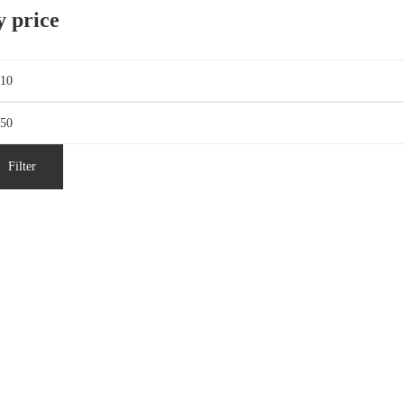
y price
n.
is
x.
is
Filter