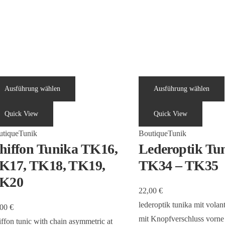
Ausführung wählen
Ausführung wählen
Quick View
Quick View
utique
Tunik
Boutique
Tunik
hiffon Tunika TK16,
Lederoptik Tu
K17, TK18, TK19,
TK34 – TK35
K20
22,00
€
lederoptik tunika mit volan
,00
€
mit Knopfverschluss vorne
ffon tunic with chain asymmetric at