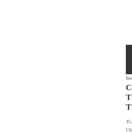
Bo
C
T
T
35
Chi