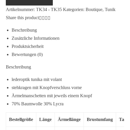
TK34
Artikelnummer:
TK34 - TK35
Kategorien:
Boutique
,
Tunik
-
Share this product
TK35
Menge
Beschreibung
Zusätzliche Informationen
Produktsicherheit
Bewertungen (0)
Beschreibung
lederoptik tunika mit volant
stehkragen mit Knopfverschluss vorne
Ärmelmanschetten mit jeweils einem Knopf
70% Baumwolle 30% Lycra
Bestellgröße
Länge
Ärmellänge
Brustumfang
Taill