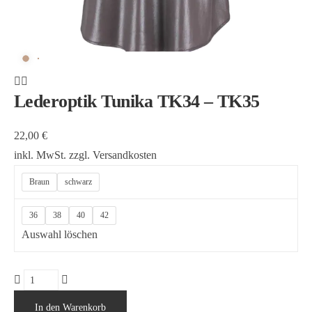
Lederoptik Tunika TK34 – TK35
22,00
€
inkl. MwSt.
zzgl.
Versandkosten
Braun
schwarz
36
38
40
42
Auswahl löschen
Lederoptik
Tunika
In den Warenkorb