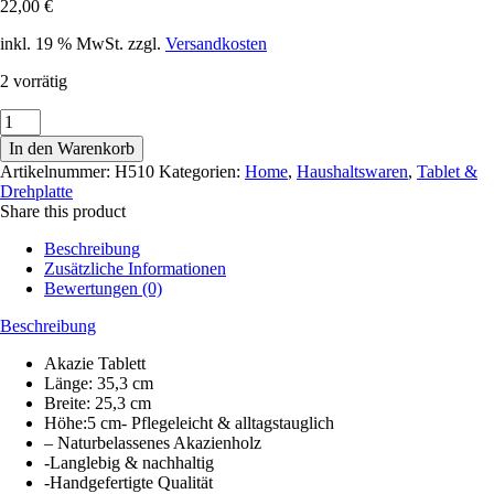
22,00
€
inkl. 19 % MwSt.
zzgl.
Versandkosten
2 vorrätig
Akazie
Tablett
In den Warenkorb
H510
Artikelnummer:
H510
Kategorien:
Home
,
Haushaltswaren
,
Tablet &
Menge
Drehplatte
Share this product
Beschreibung
Zusätzliche Informationen
Bewertungen (0)
Beschreibung
Akazie Tablett
Länge: 35,3 cm
Breite: 25,3 cm
Höhe:5 cm- Pflegeleicht & alltagstauglich
– Naturbelassenes Akazienholz
-Langlebig & nachhaltig
-Handgefertigte Qualität