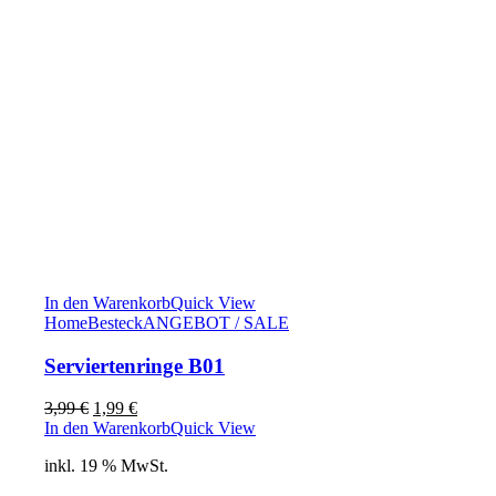
In den Warenkorb
Quick View
Home
Besteck
ANGEBOT / SALE
Serviertenringe B01
Ursprünglicher
Aktueller
3,99
€
1,99
€
Preis
Preis
In den Warenkorb
Quick View
war:
ist:
inkl. 19 % MwSt.
3,99 €
1,99 €.