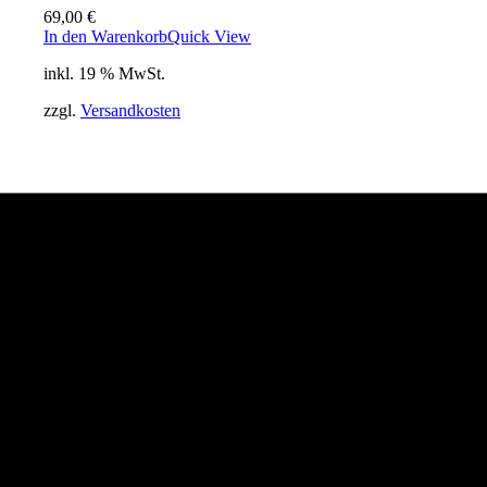
69,00
€
In den Warenkorb
Quick View
inkl. 19 % MwSt.
zzgl.
Versandkosten