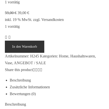
1 vorrätig
Ursprünglicher
Aktueller
59,00
€
39,00
€
Preis
Preis
inkl. 19 % MwSt.
zzgl.
Versandkosten
war:
ist:
1 vorrätig
59,00 €
39,00 €.
Vase
H245
In den Warenkorb
Menge
Artikelnummer:
H245
Kategorien:
Home
,
Haushaltswaren
,
Vase
,
ANGEBOT / SALE
Share this product
Beschreibung
Zusätzliche Informationen
Bewertungen (0)
Beschreibung