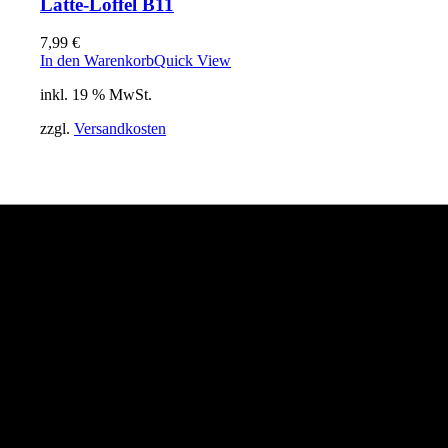
Latte-Löffel B11
7,99
€
In den Warenkorb
Quick View
inkl. 19 % MwSt.
zzgl.
Versandkosten