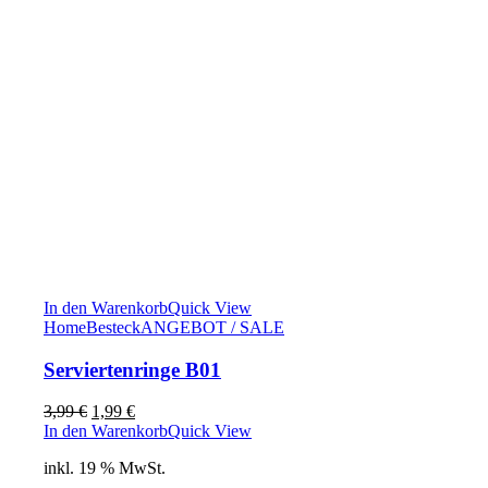
In den Warenkorb
Quick View
Home
Besteck
ANGEBOT / SALE
Serviertenringe B01
Ursprünglicher
Aktueller
3,99
€
1,99
€
Preis
Preis
In den Warenkorb
Quick View
war:
ist:
inkl. 19 % MwSt.
3,99 €
1,99 €.