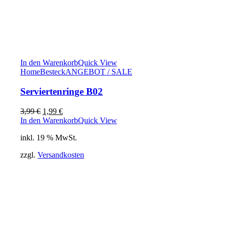
In den Warenkorb
Quick View
Home
Besteck
ANGEBOT / SALE
Serviertenringe B02
Ursprünglicher
Aktueller
3,99
€
1,99
€
Preis
Preis
In den Warenkorb
Quick View
war:
ist:
inkl. 19 % MwSt.
3,99 €
1,99 €.
zzgl.
Versandkosten