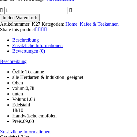
Özlife
Teekanne
In den Warenkorb
K27
Artikelnummer:
K27
Kategorien:
Home
,
Kafee & Teekannen
orta
Share this product
boy
Menge
Beschreibung
Zusätzliche Informationen
Bewertungen (0)
Beschreibung
Özlife Teekanne
alle Herdarten & Induktion -geeignet
Oben
volum:0,7li
unten
Volum:1,6li
Edelstahl
18/10
Handwäsche empfolen
Preis.69,00
Zusätzliche Informationen