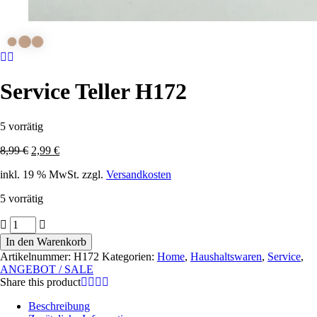
Service Teller H172
5 vorrätig
Ursprünglicher
Aktueller
8,99
€
2,99
€
Preis
Preis
inkl. 19 % MwSt.
zzgl.
Versandkosten
war:
ist:
8,99 €
2,99 €.
5 vorrätig
Service
Teller
In den Warenkorb
H172
Artikelnummer:
H172
Kategorien:
Home
,
Haushaltswaren
,
Service
,
Menge
ANGEBOT / SALE
Share this product
Beschreibung