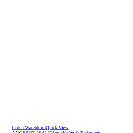
In den Warenkorb
Quick View
ANGEBOT / SALE
Home
Kafee & Teekannen