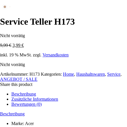
Service Teller H173
Nicht vorrätig
Ursprünglicher
Aktueller
9,99
€
3,99
€
Preis
Preis
inkl. 19 % MwSt.
zzgl.
Versandkosten
war:
ist:
9,99 €
3,99 €.
Nicht vorrätig
Artikelnummer:
H173
Kategorien:
Home
,
Haushaltswaren
,
Service
,
ANGEBOT / SALE
Share this product
Beschreibung
Zusätzliche Informationen
Bewertungen (0)
Beschreibung
Marke: Acer