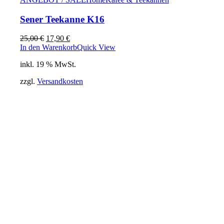
Sener Teekanne K16
Ursprünglicher
Aktueller
25,00
€
17,90
€
Preis
Preis
In den Warenkorb
Quick View
war:
ist:
inkl. 19 % MwSt.
25,00 €
17,90 €.
zzgl.
Versandkosten