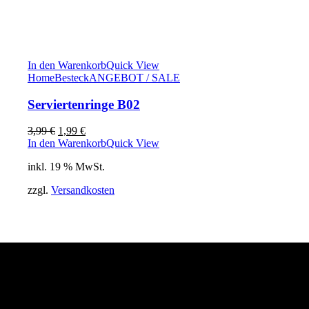
In den Warenkorb
Quick View
Home
Besteck
ANGEBOT / SALE
Serviertenringe B02
Ursprünglicher
Aktueller
3,99
€
1,99
€
Preis
Preis
In den Warenkorb
Quick View
war:
ist:
inkl. 19 % MwSt.
3,99 €
1,99 €.
zzgl.
Versandkosten