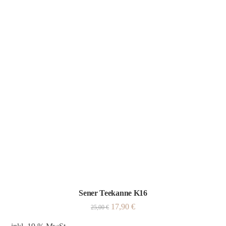
Sener Teekanne K16
17,90
€
25,00
€