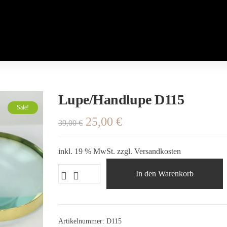
Lupe/Handlupe D115
Sale!
25,00
€
39,00
€
inkl. 19 % MwSt.
zzgl.
Versandkosten
In den Warenkorb
Artikelnummer:
D115