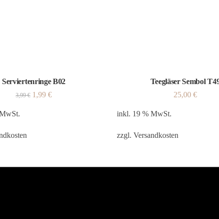
Serviertenringe B02
Teegläser Sembol T4
1,99
€
25,00
€
3,99
€
 MwSt.
inkl. 19 % MwSt.
ndkosten
zzgl.
Versandkosten