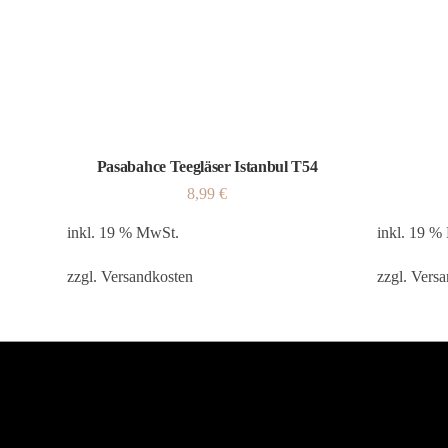
Pasabahce Teegläser Istanbul T54
8,99
€
inkl. 19 % MwSt.
inkl. 19 %
zzgl.
Versandkosten
zzgl.
Versa