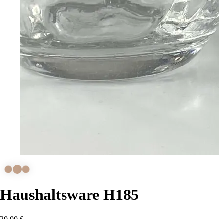
Haushaltsware H185
20,00
€