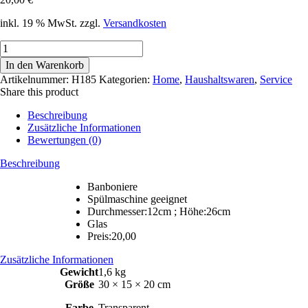
inkl. 19 % MwSt.
zzgl.
Versandkosten
Haushaltsware
H185
In den Warenkorb
Menge
Artikelnummer:
H185
Kategorien:
Home
,
Haushaltswaren
,
Service
Share this product
Beschreibung
Zusätzliche Informationen
Bewertungen (0)
Beschreibung
Banboniere
Spülmaschine geeignet
Durchmesser:12cm ; Höhe:26cm
Glas
Preis:20,00
Zusätzliche Informationen
Gewicht
1,6 kg
Größe
30 × 15 × 20 cm
Farbe
Transparent