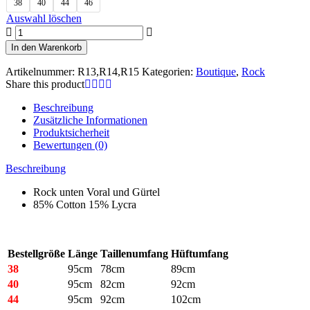
38
40
44
46
Auswahl löschen
Rock
R13,R14,R15
In den Warenkorb
Menge
Artikelnummer:
R13,R14,R15
Kategorien:
Boutique
,
Rock
Share this product
Beschreibung
Zusätzliche Informationen
Produktsicherheit
Bewertungen (0)
Beschreibung
Rock unten Voral und Gürtel
85% Cotton 15% Lycra
Bestellgröße
Länge
Taillenumfang
Hüftumfang
38
95cm
78cm
89cm
40
95cm
82cm
92cm
44
95cm
92cm
102cm