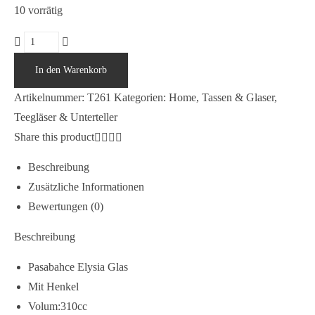
10 vorrätig
Pasabahce
Elysia
In den Warenkorb
Glas
Artikelnummer:
T261
Kategorien:
Home
,
Tassen & Glaser
,
mit
Teegläser & Unterteller
Henkel
Share this product
T261
Menge
Beschreibung
Zusätzliche Informationen
Bewertungen (0)
Beschreibung
Pasabahce Elysia Glas
Mit Henkel
Volum:310cc