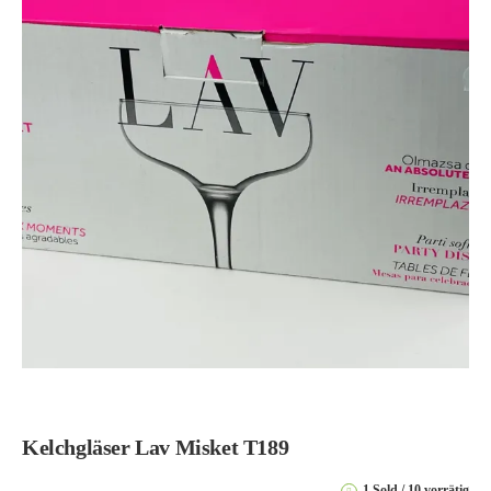
Kelchgläser Lav Misket T189
1 Sold
10 vorrätig