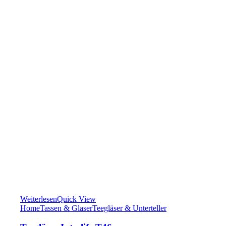
Weiterlesen
Quick View
Home
Tassen & Glaser
Teegläser & Unterteller