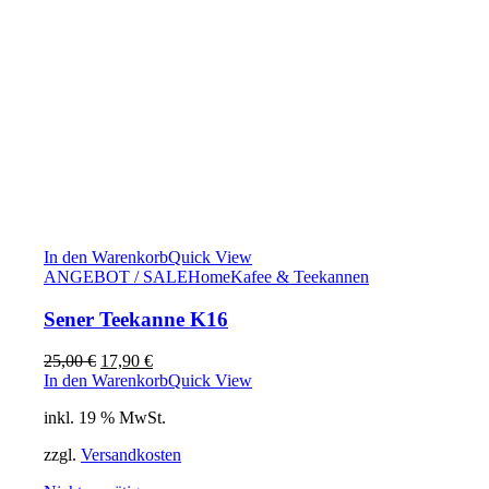
In den Warenkorb
Quick View
ANGEBOT / SALE
Home
Kafee & Teekannen
Sener Teekanne K16
Ursprünglicher
Aktueller
25,00
€
17,90
€
Preis
Preis
In den Warenkorb
Quick View
war:
ist:
inkl. 19 % MwSt.
25,00 €
17,90 €.
zzgl.
Versandkosten