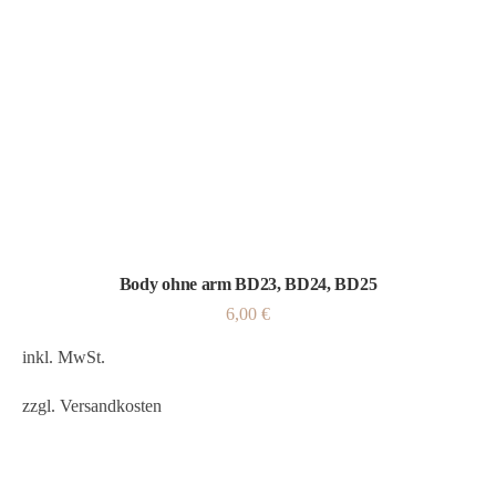
Body ohne arm BD23, BD24, BD25
6,00
€
inkl. MwSt.
zzgl.
Versandkosten