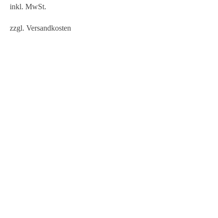
inkl. MwSt.
zzgl.
Versandkosten