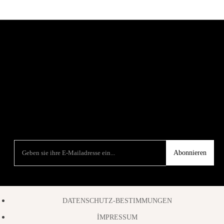
Abonnieren
DATENSCHUTZ-BESTIMMUNGEN
İMPRESSUM