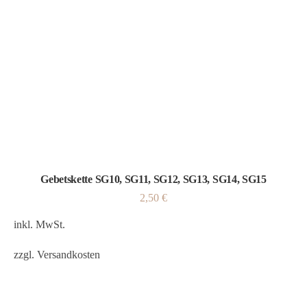
Gebetskette SG10, SG11, SG12, SG13, SG14, SG15
2,50
€
inkl. MwSt.
zzgl.
Versandkosten