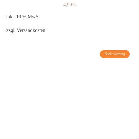
4,99
€
inkl. 19 % MwSt.
zzgl.
Versandkosten
Nicht vorrätig