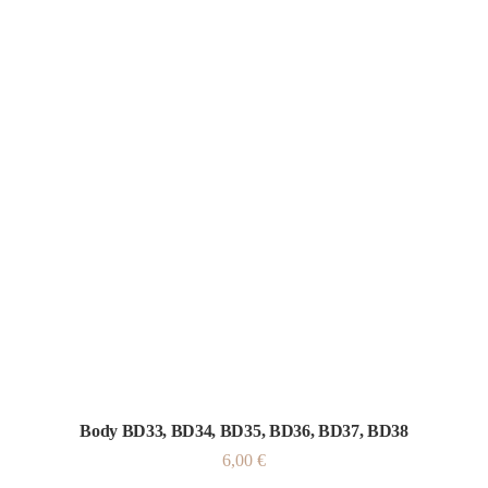
Body BD33, BD34, BD35, BD36, BD37, BD38
6,00
€