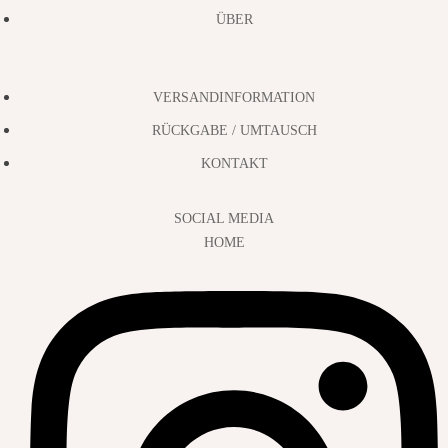
ÜBER
VERSANDINFORMATION
RÜCKGABE / UMTAUSCH
KONTAKT
SOCIAL MEDIA
HOME