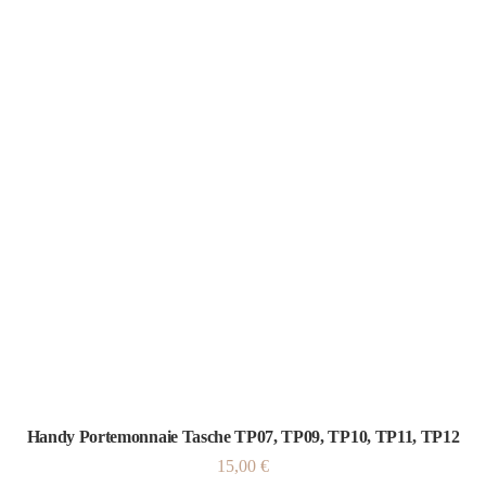
Handy Portemonnaie Tasche TP07, TP09, TP10, TP11, TP12
15,00
€