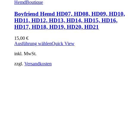
Hemd
Boutique
Boyfriend Hemd HD07, HD08, HD09, HD10,
HD11, HD12, HD13, HD14, HD15, HD16,
HD17, HD18, HD19, HD20, HD21
15,00
€
Ausführung wählen
Quick View
inkl. MwSt.
zzgl.
Versandkosten