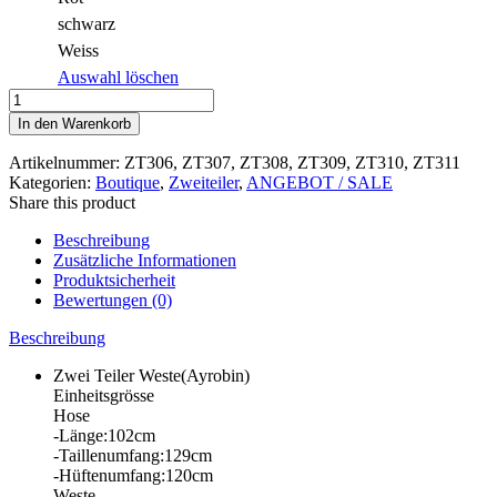
schwarz
Weiss
Auswahl löschen
Zwei
Teiler
In den Warenkorb
ZT306,
ZT307,
Artikelnummer:
ZT306, ZT307, ZT308, ZT309, ZT310, ZT311
ZT308,
Kategorien:
Boutique
,
Zweiteiler
,
ANGEBOT / SALE
ZT309,
Share this product
ZT310,
ZT311
Beschreibung
Menge
Zusätzliche Informationen
Produktsicherheit
Bewertungen (0)
Beschreibung
Zwei Teiler Weste(Ayrobin)
Einheitsgrösse
Hose
-Länge:102cm
-Taillenumfang:129cm
-Hüftenumfang:120cm
Weste