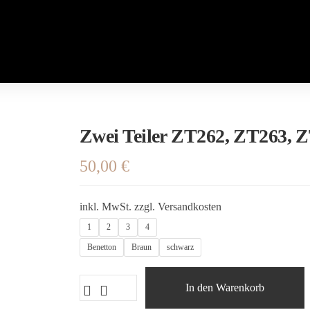
Zwei Teiler ZT262, ZT263, 
50,00
€
inkl. MwSt.
zzgl.
Versandkosten
1
2
3
4
Benetton
Braun
schwarz
In den Warenkorb