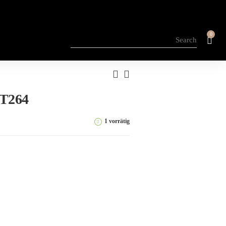
0
ZT264
1 vorrätig