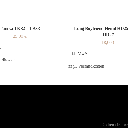
Tunika TK32 – TK33
Long Boyfriend Hemd HD25
HD27
25,00
€
18,00
€
.
inkl. MwSt.
ndkosten
zzgl.
Versandkosten