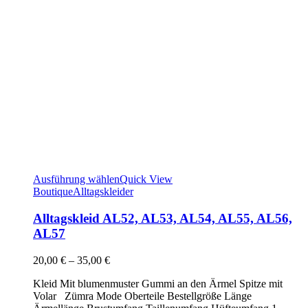
Ausführung wählen
Quick View
Boutique
Alltagskleider
Alltagskleid AL52, AL53, AL54, AL55, AL56,
AL57
20,00
€
–
35,00
€
Kleid Mit blumenmuster Gummi an den Ärmel Spitze mit
Volar Zümra Mode Oberteile Bestellgröße Länge