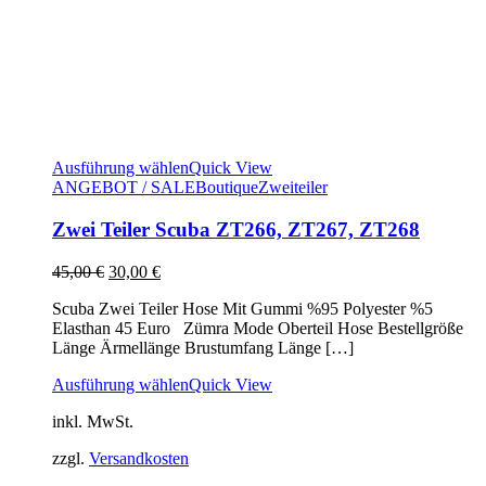
Ausführung wählen
Quick View
ANGEBOT / SALE
Boutique
Zweiteiler
Zwei Teiler Scuba ZT266, ZT267, ZT268
Ursprünglicher
Aktueller
45,00
€
30,00
€
Preis
Preis
Scuba Zwei Teiler Hose Mit Gummi %95 Polyester %5
war:
ist:
Elasthan 45 Euro Zümra Mode Oberteil Hose Bestellgröße
45,00 €
30,00 €.
Länge Ärmellänge Brustumfang Länge […]
Ausführung wählen
Quick View
inkl. MwSt.
zzgl.
Versandkosten