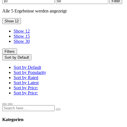
Min.
Max.
Filter
Preis
Preis
Alle 5 Ergebnisse werden angezeigt
Show 12
Show 12
Show 15
Show 30
Filters
Sort by Default
Sort by Default
Sort by Popularity
Sort by Rated
Sort by Latest
Sort by Price:
Sort by Price:
Kategorien