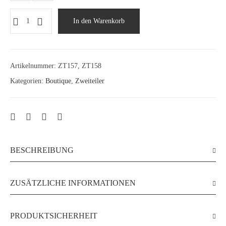
Zwei
In den Warenkorb
Teiler
ZT157,
ZT158
Menge
Artikelnummer:
ZT157, ZT158
Kategorien:
Boutique
,
Zweiteiler
BESCHREIBUNG
ZUSÄTZLICHE INFORMATIONEN
PRODUKTSICHERHEIT