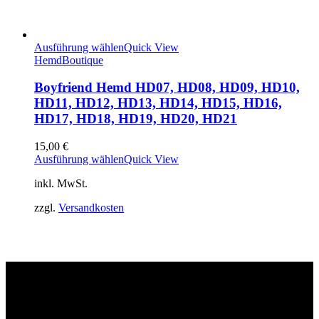
Ausführung wählen
Quick View
Hemd
Boutique
Boyfriend Hemd HD07, HD08, HD09, HD10,
HD11, HD12, HD13, HD14, HD15, HD16,
HD17, HD18, HD19, HD20, HD21
15,00
€
Ausführung wählen
Quick View
inkl. MwSt.
zzgl.
Versandkosten