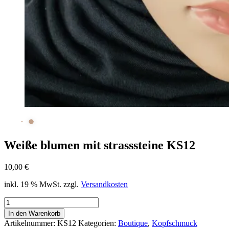
Weiße blumen mit strasssteine KS12
10,00
€
inkl. 19 % MwSt.
zzgl.
Versandkosten
Weiße
blumen
In den Warenkorb
mit
Artikelnummer:
KS12
Kategorien:
Boutique
,
Kopfschmuck
strasssteine