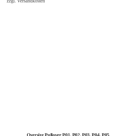
zzgl.
Versandkosten
Oversize Pullover P01, P02, P03, P04, P05