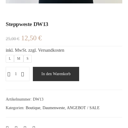
Steppweste DW13
12,50
€
25,00
€
inkl. MwSt.
zzgl.
Versandkosten
L
M
S
In den Warenkorb
Artikelnummer:
DW13
Kategorien:
Boutique
,
Daumenweste
,
ANGEBOT / SALE