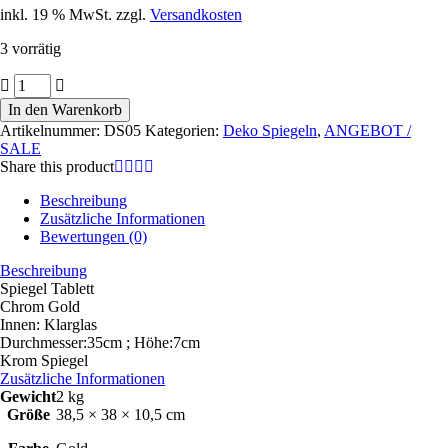
inkl. 19 % MwSt.
zzgl.
Versandkosten
war:
ist:
59,00 €
29,00 €.
3 vorrätig
Design
Spiegel
In den Warenkorb
Tablett
Artikelnummer:
DS05
Kategorien:
Deko Spiegeln
,
ANGEBOT /
-
SALE
DS05
Share this product
Menge
Beschreibung
Zusätzliche Informationen
Bewertungen (0)
Beschreibung
Spiegel Tablett
Chrom Gold
Innen: Klarglas
Durchmesser:35cm ; Höhe:7cm
Krom Spiegel
Zusätzliche Informationen
Gewicht
2 kg
Größe
38,5 × 38 × 10,5 cm