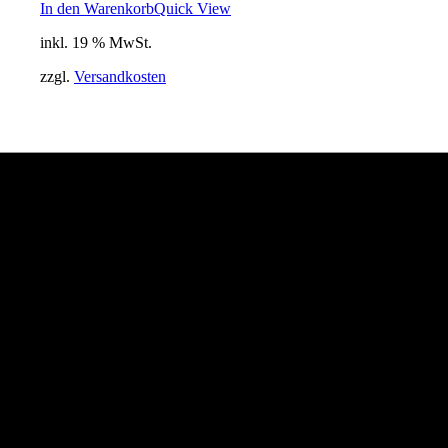
Preis
Preis
In den Warenkorb
Quick View
war:
ist:
inkl. 19 % MwSt.
69,00 €
35,00 €.
zzgl.
Versandkosten