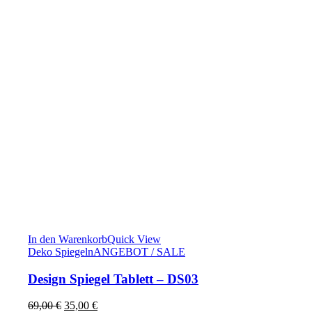
In den Warenkorb
Quick View
Deko Spiegeln
ANGEBOT / SALE
Design Spiegel Tablett – DS03
Ursprünglicher
Aktueller
69,00
€
35,00
€