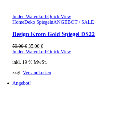
In den Warenkorb
Quick View
Home
Deko Spiegeln
ANGEBOT / SALE
Design Krom Gold Spiegel DS22
Ursprünglicher
Aktueller
59,00
€
35,00
€
Preis
Preis
In den Warenkorb
Quick View
war:
ist:
inkl. 19 % MwSt.
59,00 €
35,00 €.
zzgl.
Versandkosten
Angebot!