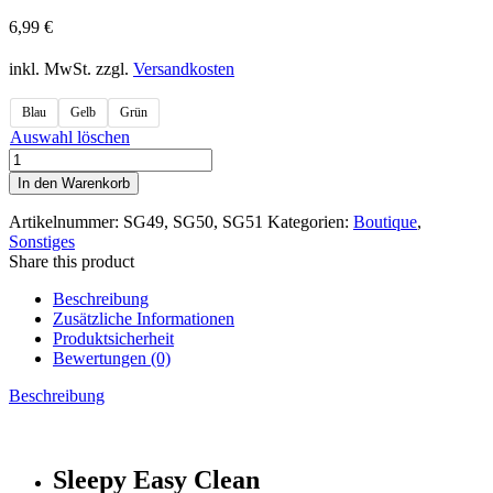
6,99
€
inkl. MwSt.
zzgl.
Versandkosten
Blau
Gelb
Grün
Auswahl löschen
Sleepy
Bodenreinigungstücher
In den Warenkorb
50ér
SG49,
Artikelnummer:
SG49, SG50, SG51
Kategorien:
Boutique
,
SG50,
Sonstiges
SG51
Share this product
Menge
Beschreibung
Zusätzliche Informationen
Produktsicherheit
Bewertungen (0)
Beschreibung
Sleepy Easy Clean