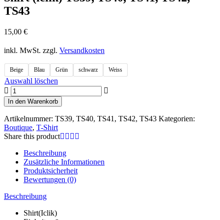
TS43
15,00
€
inkl. MwSt.
zzgl.
Versandkosten
Beige
Blau
Grün
schwarz
Weiss
Auswahl löschen
Shirt
(iclik)
In den Warenkorb
TS39,
TS40,
Artikelnummer:
TS39, TS40, TS41, TS42, TS43
Kategorien:
TS41,
Boutique
,
T-Shirt
TS42,
Share this product
TS43
Menge
Beschreibung
Zusätzliche Informationen
Produktsicherheit
Bewertungen (0)
Beschreibung
Shirt(Iclik)