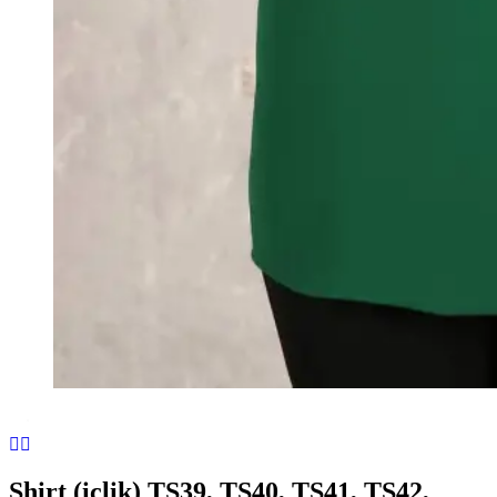
Shirt (iclik) TS39, TS40, TS41, TS42,