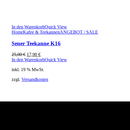
In den Warenkorb
Quick View
Home
Kafee & Teekannen
ANGEBOT / SALE
Sener Teekanne K16
Ursprünglicher
Aktueller
25,00
€
17,90
€
Preis
Preis
In den Warenkorb
Quick View
war:
ist:
inkl. 19 % MwSt.
25,00 €
17,90 €.
zzgl.
Versandkosten