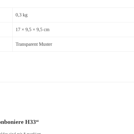
0,3 kg
17 × 9,5 × 9,5 cm
Transparent Muster
Bonboniere H33“