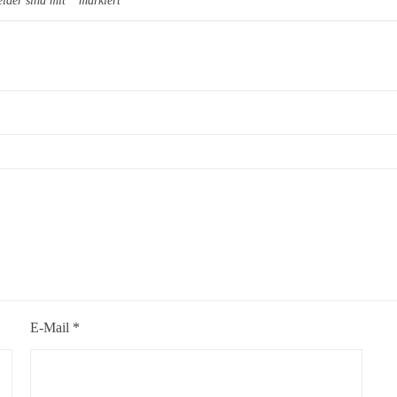
elder sind mit
*
markiert
E-Mail
*