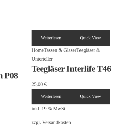
Weiterlesen
Quick View
Home
Tassen & Glaser
Teegläser &
Unterteller
Teegläser Interlife T46
m P08
25,00
€
Weiterlesen
Quick View
inkl. 19 % MwSt.
zzgl.
Versandkosten