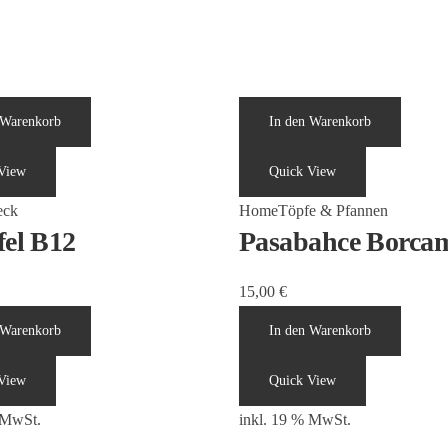
 Warenkorb
In den Warenkorb
View
Quick View
eck
Home
Töpfe & Pfannen
fel B12
Pasabahce Borca
15,00
€
 Warenkorb
In den Warenkorb
View
Quick View
 MwSt.
inkl. 19 % MwSt.