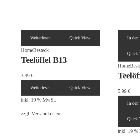
Weiterlesen
Quick View
In den
Home
Besteck
Quick 
Teelöffel B13
Home
Best
Teelöf
3,99
€
Weiterlesen
Quick View
5,99
€
inkl. 19 % MwSt.
In den
zzgl.
Versandkosten
Quick 
inkl. 19 %