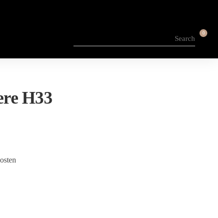
0
ere H33
osten