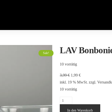
LAV Bonboni
Sale!
10 vorrätig
Ursprünglicher
Aktueller
3,99
€
1,99
€
Preis
Preis
inkl. 19 % MwSt.
zzgl.
Versandk
war:
ist:
10 vorrätig
3,99 €
1,99 €.
LAV
Bonboniere
In den Warenkorb