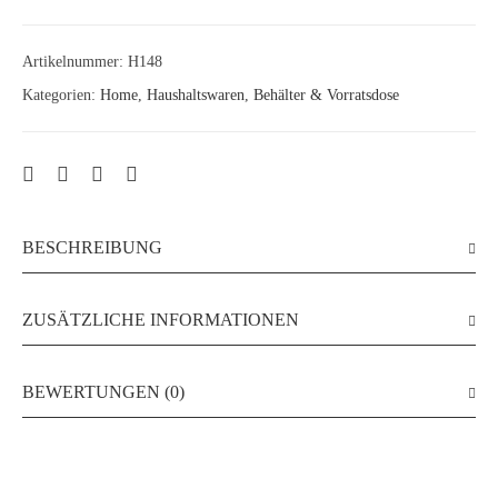
aus
Glas
H148
Artikelnummer:
H148
Menge
Kategorien:
Home
,
Haushaltswaren
,
Behälter & Vorratsdose
BESCHREIBUNG
ZUSÄTZLICHE INFORMATIONEN
BEWERTUNGEN (0)