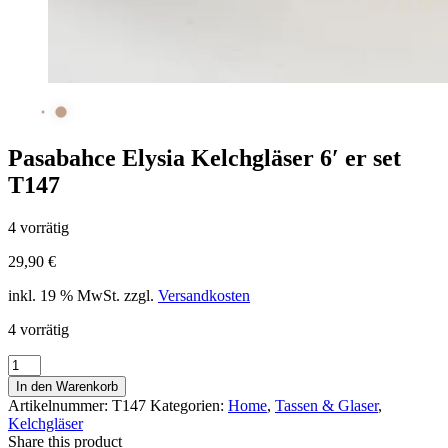
Pasabahce Elysia Kelchgläser 6′ er set
T147
4 vorrätig
29,90
€
inkl. 19 % MwSt.
zzgl.
Versandkosten
4 vorrätig
Pasabahce
Elysia
In den Warenkorb
Kelchgläser
Artikelnummer:
T147
Kategorien:
Home
,
Tassen & Glaser
,
6'
Kelchgläser
er
Share this product