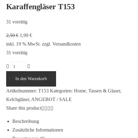
Karaffengläser T153
31 vorrätig
Ursprünglicher
Aktueller
2,50
€
1,99
€
Preis
Preis
inkl. 19 % MwSt.
zzgl.
Versandkosten
war:
ist:
31 vorrätig
2,50 €
1,99 €.
Karaffengläser
T153
In den Warenkorb
Menge
Artikelnummer:
T153
Kategorien:
Home
,
Tassen & Glaser
,
Kelchgläser
,
ANGEBOT / SALE
Share this product
Beschreibung
Zusätzliche Informationen