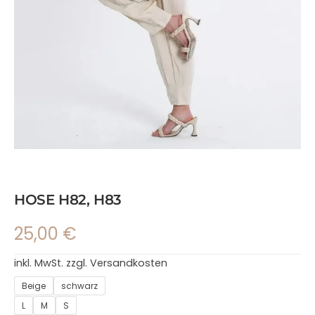
HOSE H82, H83
25,00
€
inkl. MwSt.
zzgl.
Versandkosten
Beige
schwarz
L
M
S