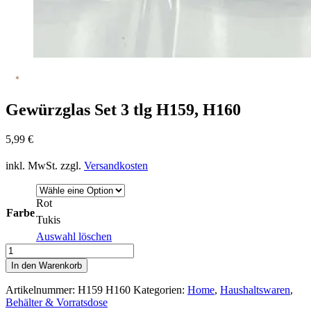
Gewürzglas Set 3 tlg H159, H160
5,99
€
inkl. MwSt.
zzgl.
Versandkosten
Rot
Farbe
Tukis
Auswahl löschen
Gewürzglas
Set
In den Warenkorb
3
tlg
Artikelnummer:
H159 H160
Kategorien:
Home
,
Haushaltswaren
,
H159,
Behälter & Vorratsdose