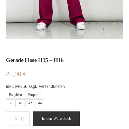
Gerade Hose H15 – H16
25,00
€
inkl. MwSt.
zzgl.
Versandkosten
Babyblau
Purpur
38
40
42
44
In den Warenkorb