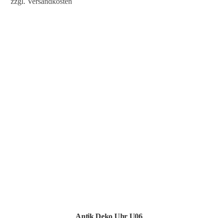
zzgl.
Versandkosten
Antik Deko Uhr U06