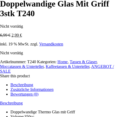
Doppelwandige Glas Mit Griff
3stk T240
Nicht vorrätig
Ursprünglicher
Aktueller
6,99
€
2,99
€
Preis
Preis
inkl. 19 % MwSt.
zzgl.
Versandkosten
war:
ist:
6,99 €
2,99 €.
Nicht vorrätig
Artikelnummer:
T240
Kategorien:
Home
,
Tassen & Glaser
,
Moccatassen & Unterteller
,
Kaffeetassen & Unterteller
,
ANGEBOT /
SALE
Share this product
Beschreibung
Zusätzliche Informationen
Bewertungen (0)
Beschreibung
Doppelwandige Thermo Glas mit Griff
Volume:350cc