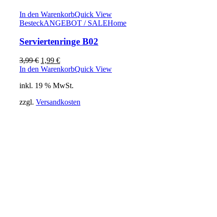
In den Warenkorb
Quick View
Besteck
ANGEBOT / SALE
Home
Serviertenringe B02
Ursprünglicher
Aktueller
3,99
€
1,99
€
Preis
Preis
In den Warenkorb
Quick View
war:
ist:
inkl. 19 % MwSt.
3,99 €
1,99 €.
zzgl.
Versandkosten