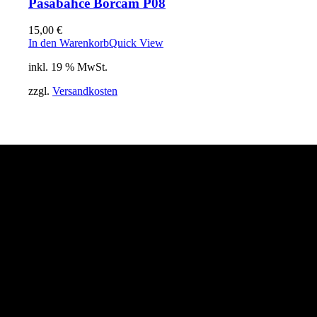
Pasabahce Borcam P08
15,00
€
In den Warenkorb
Quick View
inkl. 19 % MwSt.
zzgl.
Versandkosten