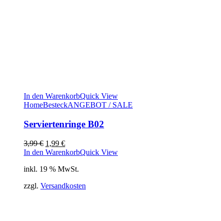
In den Warenkorb
Quick View
Home
Besteck
ANGEBOT / SALE
Serviertenringe B02
Ursprünglicher
Aktueller
3,99
€
1,99
€
Preis
Preis
In den Warenkorb
Quick View
war:
ist:
inkl. 19 % MwSt.
3,99 €
1,99 €.
zzgl.
Versandkosten