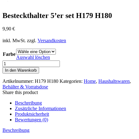
Besteckthalter 5’er set H179 H180
9,90
€
inkl. MwSt.
zzgl.
Versandkosten
Farbe
Auswahl löschen
Besteckthalter
5'er
In den Warenkorb
set
H179
Artikelnummer:
H179 H180
Kategorien:
Home
,
Haushaltswaren
,
H180
Behälter & Vorratsdose
Menge
Share this product
Beschreibung
Zusätzliche Informationen
Produktsicherheit
Bewertungen (0)
Beschreibung