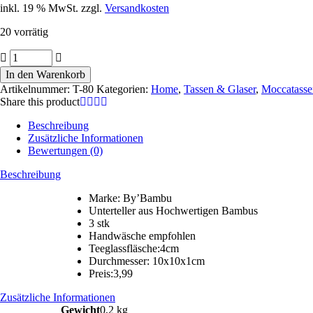
inkl. 19 % MwSt.
zzgl.
Versandkosten
20 vorrätig
Teeglasunterteller
Bambus
In den Warenkorb
3
Artikelnummer:
T-80
Kategorien:
Home
,
Tassen & Glaser
,
Moccatassen
stk
Share this product
T80
Menge
Beschreibung
Zusätzliche Informationen
Bewertungen (0)
Beschreibung
Marke: By’Bambu
Unterteller aus Hochwertigen Bambus
3 stk
Handwäsche empfohlen
Teeglassfläsche:4cm
Durchmesser: 10x10x1cm
Preis:3,99
Zusätzliche Informationen
Gewicht
0,2 kg