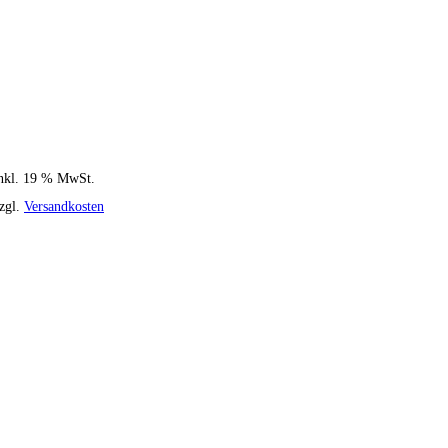
nkl. 19 % MwSt.
zgl.
Versandkosten