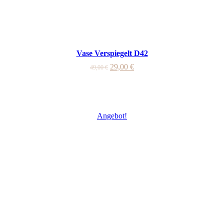
Vase Verspiegelt D42
29,00
€
49,00
€
Angebot!