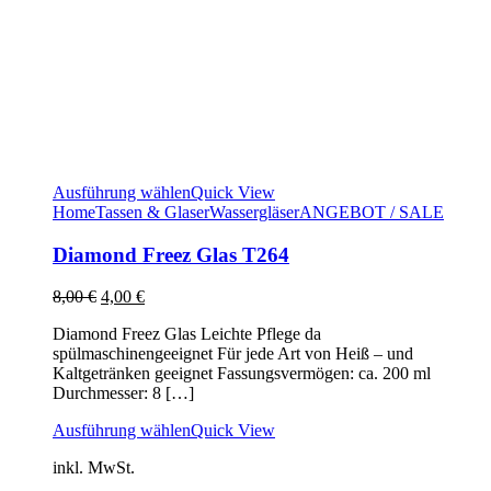
Ausführung wählen
Quick View
Home
Tassen & Glaser
Wassergläser
ANGEBOT / SALE
Diamond Freez Glas T264
Ursprünglicher
Aktueller
8,00
€
4,00
€
Preis
Preis
Diamond Freez Glas Leichte Pflege da
war:
ist:
spülmaschinengeeignet Für jede Art von Heiß – und
8,00 €
4,00 €.
Kaltgetränken geeignet Fassungsvermögen: ca. 200 ml
Durchmesser: 8 […]
Ausführung wählen
Quick View
inkl. MwSt.