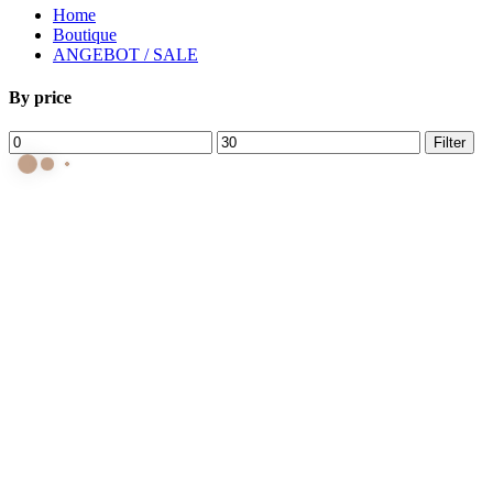
Home
Boutique
ANGEBOT / SALE
By price
Min.
Max.
Filter
Preis
Preis