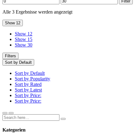
Min.
Max.
Filter
Preis
Preis
Alle 3 Ergebnisse werden angezeigt
Show 12
Show 12
Show 15
Show 30
Filters
Sort by Default
Sort by Default
Sort by Popularity
Sort by Rated
Sort by Latest
Sort by Price:
Sort by Price:
Kategorien