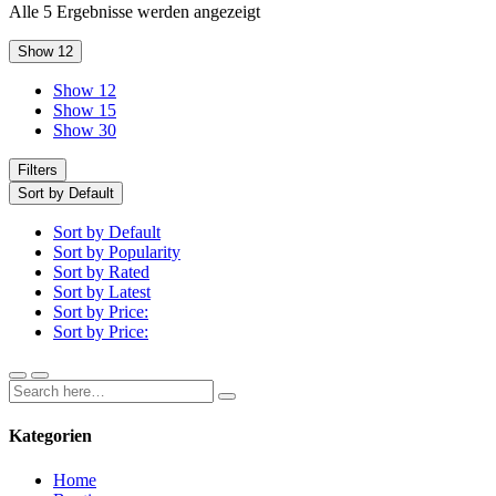
Alle 5 Ergebnisse werden angezeigt
Show 12
Show 12
Show 15
Show 30
Filters
Sort by Default
Sort by Default
Sort by Popularity
Sort by Rated
Sort by Latest
Sort by Price:
Sort by Price:
Kategorien
Home