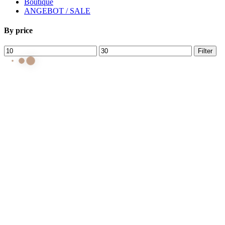
Boutique
ANGEBOT / SALE
By price
Min.
Max.
Filter
Preis
Preis