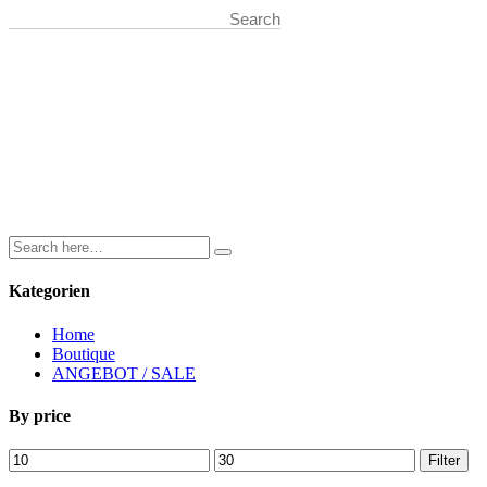
Kategorien
Home
Boutique
ANGEBOT / SALE
By price
Min.
Max.
Filter
Preis
Preis