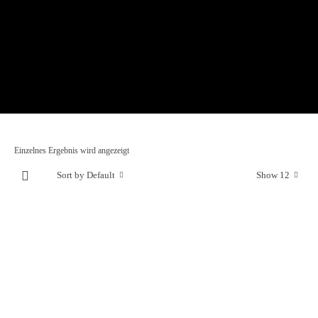
Einzelnes Ergebnis wird angezeigt
Sort by Default
Show 12