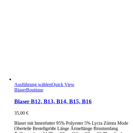
Ausführung wählen
Quick View
Blaser
Boutique
Blaser B12, B13, B14, B15, B16
35,00
€
Blaser mit Innenfutter 95% Polyester 5% Lycra Zümra Mode
Oberteile Bestellgröße Länge Ärmellänge Brustumfang