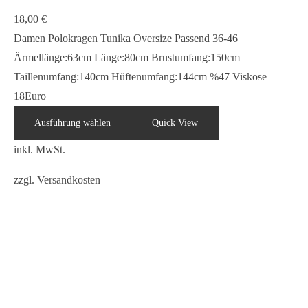
18,00
€
Damen Polokragen Tunika Oversize Passend 36-46
Ärmellänge:63cm Länge:80cm Brustumfang:150cm
Taillenumfang:140cm Hüftenumfang:144cm %47 Viskose
18Euro
Ausführung wählen
Quick View
inkl. MwSt.
zzgl.
Versandkosten