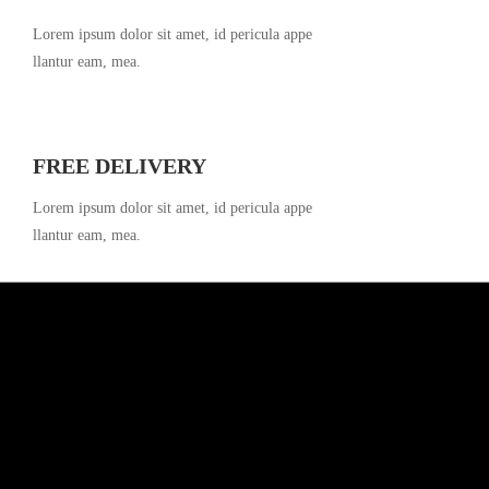
Lorem ipsum dolor sit amet, id pericula appe
llantur eam, mea.
FREE DELIVERY
Lorem ipsum dolor sit amet, id pericula appe
llantur eam, mea.