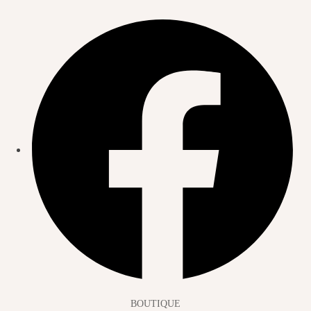
BOUTIQUE