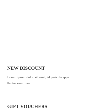
NEW DISCOUNT
Lorem ipsum dolor sit amet, id pericula appe
llantur eam, mea.
GIFT VOUCHERS